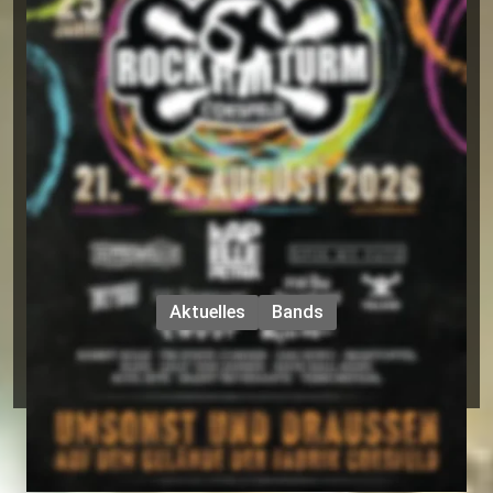
Extremismus und Intoleranz - nein danke! 
ROCK AM TURM
Umsonst und draußen Open Air Festival
Coesfeld
21. bis 23. August 2026
Aktuelles
Bands